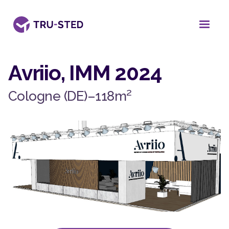
Avriio, IMM 2024
2
Cologne (DE)
–
118
m