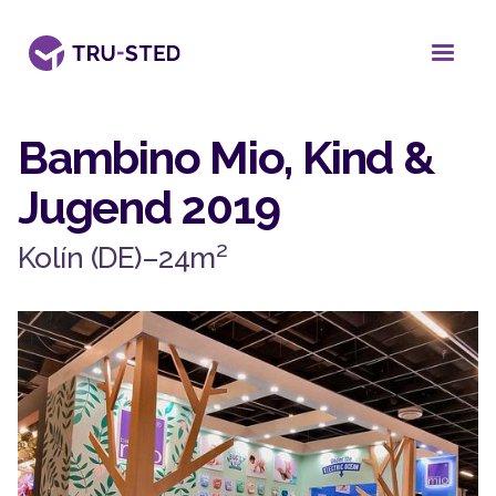
Bambino Mio, Kind &
Jugend 2019
2
Kolín (DE)
–
24
m