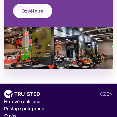
Ozvěte se
2
2
2
CZ
EN
Hotové realizace
Postup spolupráce
O nás