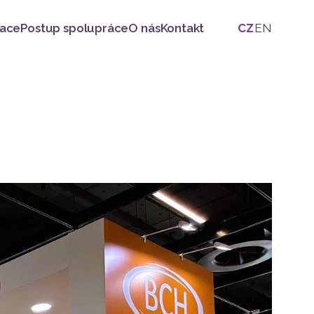
zace
Postup spolupráce
O nás
Kontakt
CZ
EN