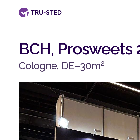
BCH, Prosweets 
2
Cologne, DE
–
30
m