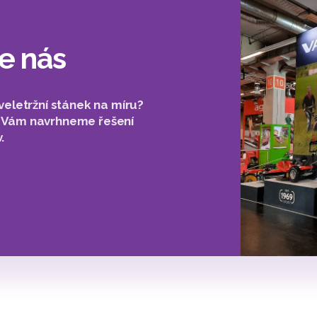
e nás
veletržní stánek na míru?
y Vám navrhneme řešení
.
2