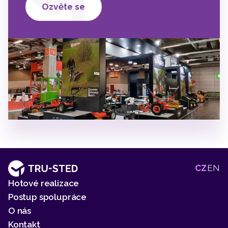
Ozvěte se
2
2
2
CZ
EN
Hotové realizace
Postup spolupráce
O nás
Kontakt